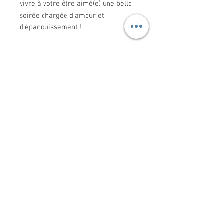
vivre à votre être aimé(e) une belle
soirée chargée d'amour et
d'épanouissement !
INFORMATIONS
Livraison
Mentions légales
Conditions générales de ventes
Protection des données
Droit de rétractation
MON COMPTE
Mes commandes
Mes informations Personnelles
CONTACT