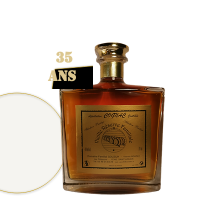
35
ans