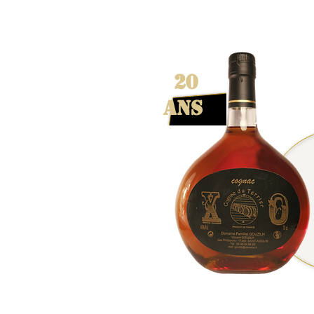
20
ans