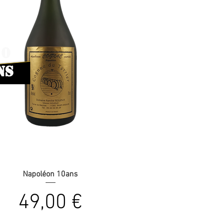
10
ns
Napoléon 10ans
Prix
49,00 €