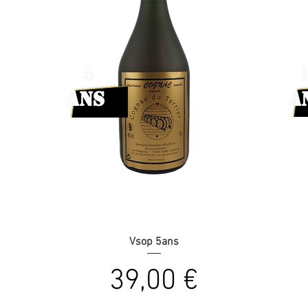
5
ans
a
Vsop 5ans
Prix
39,00 €