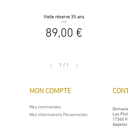
Vielle réserve 35 ans
Prix
89,00 €
1
/
1
MON COMPTE
CON
Mes commandes
Domaine
Les Phil
Mes informations Personnelles
17360
F
Appelez