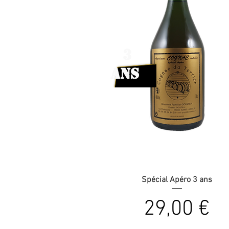
3
ans
Spécial Apéro 3 ans
Prix
29,00 €