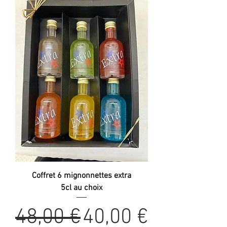
Coffret 6 mignonnettes extra
5cl au choix
Prix original
Prix promotionn
48,00 €
40,00 €