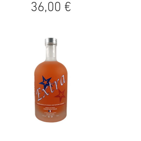
Prix
36,00 €