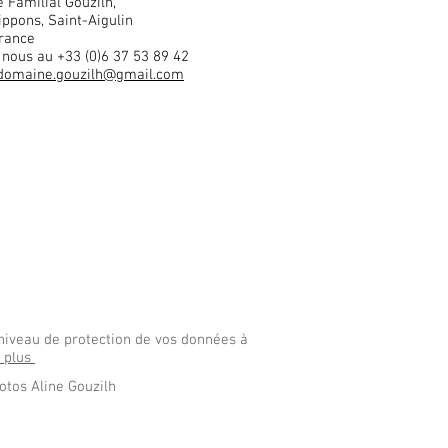
 Familial Gouzilh,
ippons, Saint-Aigulin
rance
 nous au +33 (0)6 37 53 89 42
domaine.gouzilh@gmail.com
niveau de protection de vos données à
r plus
hotos Aline Gouzilh