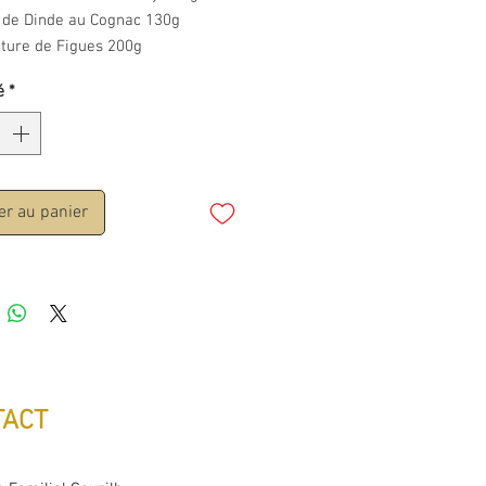
é de Dinde au Cognac 130g
iture de Figues 200g
é
*
er au panier
TACT