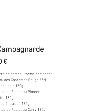
Campagnarde
Prix
0 €
ère en bambou tressé contenant
eau des Charentes Rouge 75cL
 de Lapin 130g
ettes de Poulet au Piment
tte 130g
 de Chevreuil 130g
ettes de Poulet au Curry 130g