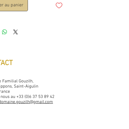
er au panier
TACT
 Familial Gouzilh,
ippons, Saint-Aigulin
rance
 nous au +33 (0)6 37 53 89 42
domaine.gouzilh@gmail.com