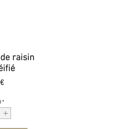
de raisin
ifié
Prix
 €
é
*