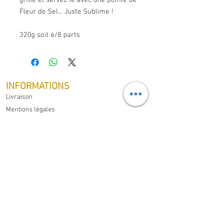
grillé et servez le avec une pointe de
Fleur de Sel... Juste Sublime !
320g soit 6/8 parts
INFORMATIONS
Livraison
Mentions légales
Conditions générales de ventes
Protection des données
Droit de rétractation
MON COMPTE
Mes commandes
Mes informations Personnelles