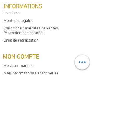
INFORMATIONS
Livraison
Mentions légales
Conditions générales de ventes
Protection des données
Droit de rétractation
MON COMPTE
Mes commandes
Mes informations Personnelles
CONTACT
Domaine Familial Gouzilh,
Les Philippons, Saint-Aigulin
17360
France
Appelez nous au
+33 (0)6 37 53 89 42
E-mail:
domaine.gouzilh@gmail.com
Soucieux de la protection de votre vie privé,